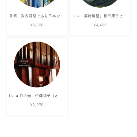
書籍「教区司祭であり日本で活動する宣教師」フスト・セグラ著
（レコ芸特選盤）松田康子ピアノリサイタル2022 音の探検
¥2,300
¥4,400
Luna 月の光 伊藤純子（オルガン）
¥2,970