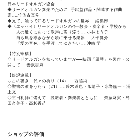
日本リードオルガン協会
◆リードオルガン奏楽のために─手鍵盤作品・関連する作曲
家……竹佐古真希
◆見て、触って知るリードオルガンの世界……編集部
◆《エッセイ》リードオルガンの今─教会・奏楽者・学校から
人の近くにあって歌声に寄り添う……小林よう子
自ら風を導きながら歌に乗せる楽器……大平健介
「愛の音色」を手渡してゆきたい……沖崎 学
【特別寄稿】
◇リードオルガンを知っていますか──映画「風琴」を製作・公
開して……善沢志麻
【好評連載】
◇古の響き、代々の祈り（14）……西脇純
◇聖書の歌をうたう（21）……鈴木道也・飯靖子・水野隆一・浦
上充
◇主日礼拝に備えて 説教者・奏楽者とともに……齋藤麻実・島
田久美子・高杉香苗
ショップの評価