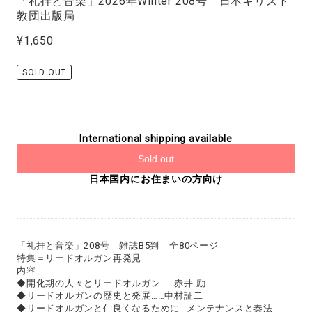
「礼拝と音楽」2026年Winter 208号 日本キリスト
教団出版局
¥1,650
SOLD OUT
International shipping available
Sold out
日本国内にお住まいの方向け
「礼拝と音楽」208号 雑誌B5判 全80ページ
特集＝リードオルガン再発見
内容
◆開化期の人々とリードオルガン……赤井 励
◆リードオルガンの歴史と発展……中村証二
◆リードオルガンと仲良くなるために─メンテナンスと奏法……