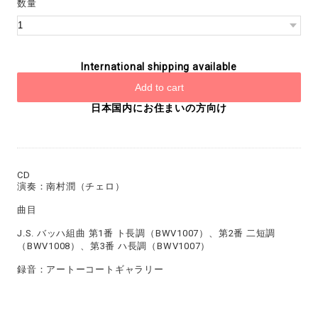
数量
International shipping available
Add to cart
日本国内にお住まいの方向け
CD
演奏：南村潤（チェロ）
曲目
J.S. バッハ組曲 第1番 ト長調（BWV1007）、第2番 二短調
（BWV1008）、第3番 ハ長調（BWV1007）
録音：アートーコートギャラリー