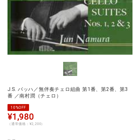
J.S. バッハ／無伴奏チェロ組曲 第1番、第2番、第3
番 ／南村潤（チェロ）
10%OFF
¥1,980
（通常価格：¥2,200）