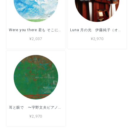
Were you there 君も そこにいたのか リードオルガン：中村証二
Luna 月の光 伊藤純子（オルガン）
¥2,037
¥2,970
耳と眼で 〜宇野文夫ピアノ作品集〜 演奏：中村和枝 ★9月26日リリース
¥2,970