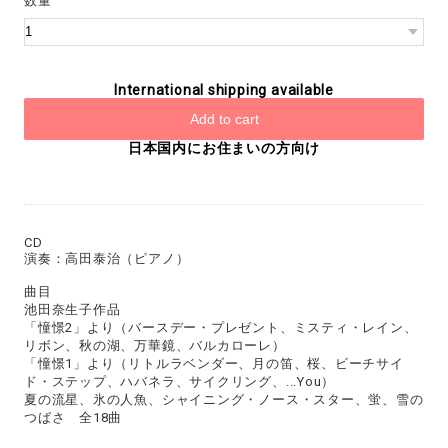
数量
International shipping available
Add to cart
日本国内にお住まいの方向け
CD
演奏：高田泰治（ピアノ）
曲目
池田奈生子作品
「憧憬2」より（バースデー・プレゼント、ミスティ・レイン、
リボン、秋の湖、万華鏡、バルカローレ）
「憧憬1」より（リトルラベンダー、月の笛、桜、ビーチサイ
ド・ステップ、ハバネラ、サイクリング、...You）
夏の流星、氷の人魚、シャイニング・ノース・スター、蛍、雪の
つばさ 全18曲