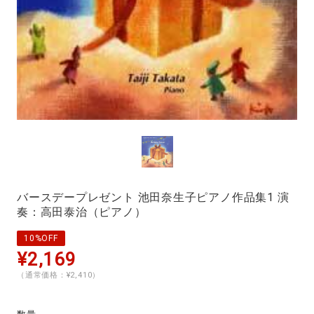
バースデープレゼント 池田奈生子ピアノ作品集1 演
奏：高田泰治（ピアノ）
10%OFF
¥2,169
（通常価格：¥2,410）