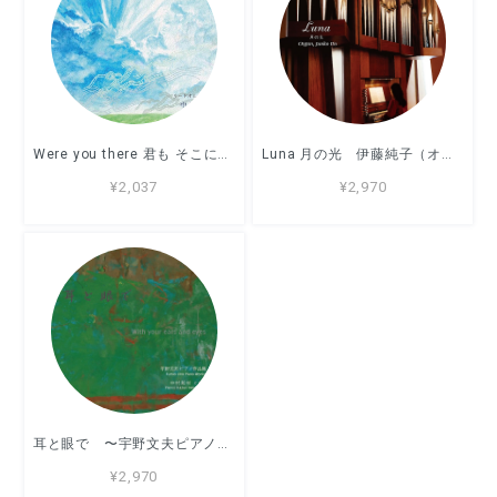
Were you there 君も そこにいたのか リードオルガン：中村証二
Luna 月の光 伊藤純子（オルガン）
¥2,037
¥2,970
耳と眼で 〜宇野文夫ピアノ作品集〜 演奏：中村和枝 ★9月26日リリース
¥2,970