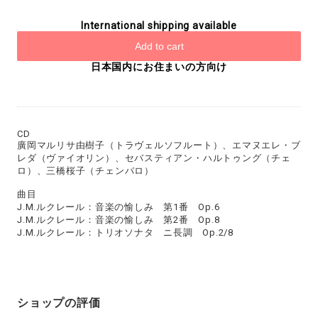
International shipping available
Add to cart
日本国内にお住まいの方向け
CD
廣岡マルリサ由樹子（トラヴェルソフルート）、エマヌエレ・ブ
レダ（ヴァイオリン）、セバスティアン・ハルトゥング（チェ
ロ）、三橋桜子（チェンバロ）
曲目
J.M.ルクレール：音楽の愉しみ 第1番 Op.6
J.M.ルクレール：音楽の愉しみ 第2番 Op.8
J.M.ルクレール：トリオソナタ ニ長調 Op.2/8
ショップの評価