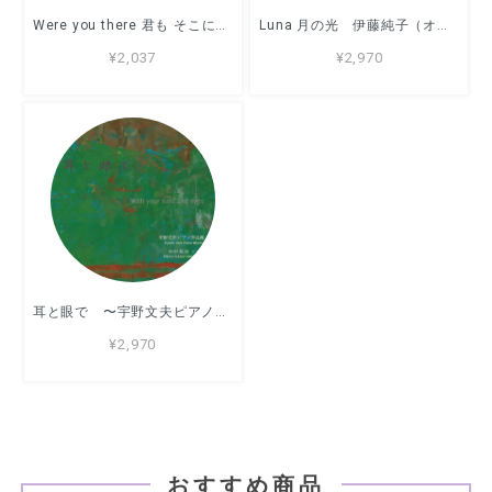
Were you there 君も そこにいたのか リードオルガン：中村証二
Luna 月の光 伊藤純子（オルガン）
¥2,037
¥2,970
耳と眼で 〜宇野文夫ピアノ作品集〜 演奏：中村和枝 ★9月26日リリース
¥2,970
おすすめ商品