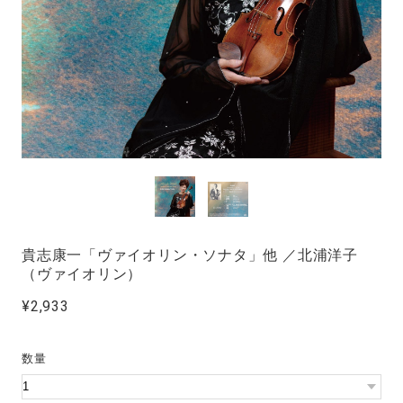
貴志康一「ヴァイオリン・ソナタ」他 ／北浦洋子
（ヴァイオリン）
¥2,933
数量