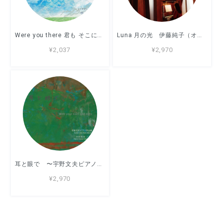
Were you there 君も そこにいたのか リードオルガン：中村証二
Luna 月の光 伊藤純子（オルガン）
¥2,037
¥2,970
耳と眼で 〜宇野文夫ピアノ作品集〜 演奏：中村和枝 ★9月26日リリース
¥2,970