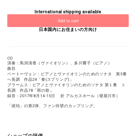
International shipping available
Add to cart
日本国内にお住まいの方向け
CD
演奏：馬渕清香（ヴァイオリン）、多川響子（ピアノ）
曲目
ベートーヴェン：ピアノとヴァイオリンのためのソナタ 第5番
へ長調 作品24「春(スプリング)」
ブラームス：ピアノとヴァイオリンのためのソナタ 第１番 ト
長調 作品78「雨の歌」
録音：2017年8月14-15日 於 アルカスホール（寝屋川市）
「琥珀」の第2弾、ファン待望のカップリング。
ショップの評価