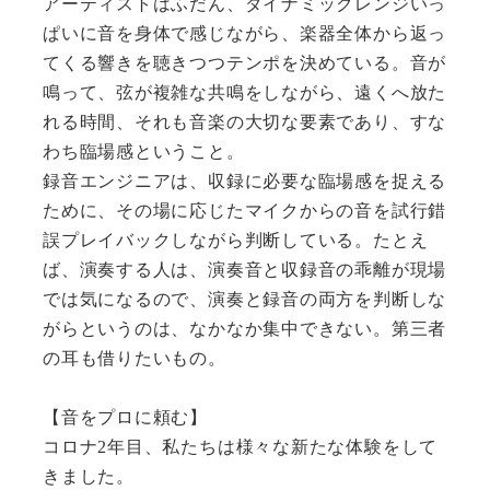
アーティストはふだん、ダイナミックレンジいっ
ぱいに音を身体で感じながら、楽器全体から返っ
てくる響きを聴きつつテンポを決めている。音が
鳴って、弦が複雑な共鳴をしながら、遠くへ放た
れる時間、それも音楽の大切な要素であり、すな
わち臨場感ということ。
録音エンジニアは、収録に必要な臨場感を捉える
ために、その場に応じたマイクからの音を試行錯
誤プレイバックしながら判断している。たとえ
ば、演奏する人は、演奏音と収録音の乖離が現場
では気になるので、演奏と録音の両方を判断しな
がらというのは、なかなか集中できない。第三者
の耳も借りたいもの。
【音をプロに頼む】
コロナ
2
年目、私たちは様々な新たな体験をして
きました。