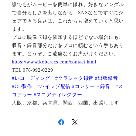
誰でもがムービーを簡単に撮れ、好きなアングル
で自分らしさを出しながら、
SNS
などですぐにシ
ェアできる良さは、これからも増えていくと思い
ます。
プロに映像収録を依頼するほどでない場合にも、
収音・録音部分だけをプロに頼むという手もあり
ます。どうぞ、ご遠慮なくお声がけください。
https://www.koberecs.com/contact.html
TEL 078-992-0229
#
レコーディング
#
クラシック録音
#
出張録音
#CD
製作
#
ハイレゾ配信
#
コンサート録音
#
ス
コアラー
#
スコアディレクター
大阪、京都、兵庫県、関西、四国、出張します