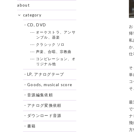
about
category
・CD, DVD
お
--- オーケストラ、アンサ
帰
ンブル、器楽
私
--- クラシック ソロ
か
--- 声楽、合唱、宗教曲
仕
--- コンピレーション、オ
リジナル他
そ
・LP, アナログテープ
単
コ
・Goods, musical score
そ
・音源編集依頼
最
・アナログ変換依頼
で
・ダウンロード音源
ナ
飛
・書籍
方