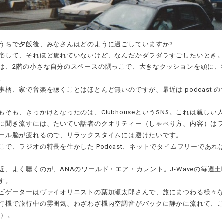
うちで夕飯後、みなさんはどのように過ごしていますか?
宅して、それほど疲れていないけど、なんだかダラダラすごしたいとき
は、2階の小さな自分のスペースの隅っこで、大きなクッションを頭に
。
事柄、家で音楽を聴くことはほとんど無いのですが、最近は podcast
もそも、きっかけとなったのは、ClubhouseというSNS。これは親しい
に聞き流すには、たいてい話者のクオリティー（しゃべり方、内容）は
ール脳が疲れるので、リラックスタイムには避けたいです。
こで、ラジオの特長を生かした Podcast、ネットでタイムフリーであ
近、よく聴くのが、ANAのワールド・エア・カレント。J-Waveの毎週
す。
ビゲーターはヴァイオリニストの葉加瀬太郎さんで、旅にまつわる様々
行機で旅行中の雰囲気、わざわざ機内空調音がバックに静かに流れて、
!）。