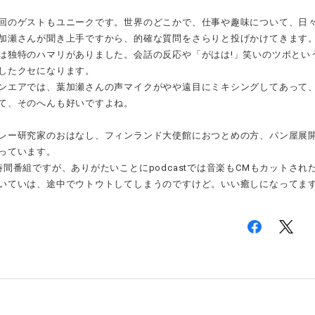
回のゲストもユニークです。世界のどこかで、仕事や趣味について、日
加瀬さんが聞き上手ですから、的確な質問をさらりと投げかけてきます
は独特のハマリがありました。会話の反応や「がはは!」笑いのツボとい
したクセになります。
ンエアでは、葉加瀬さんの声マイクがやや遠目にミキシングしてあって
て、そのへんも好いですよね。
レー研究家のおはなし、フィンランド大使館におつとめの方、パン屋展
っています。
時間番組ですが、ありがたいことにpodcastでは音楽もCMもカットさ
いていは、途中でウトウトしてしまうのですけど。いい癒しになってま