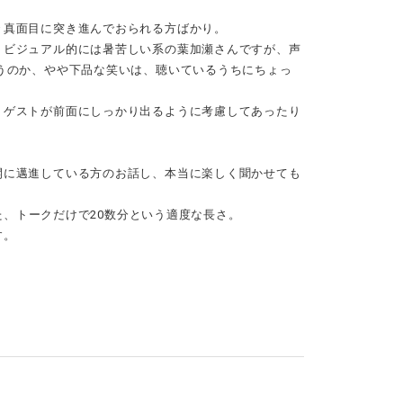
々真面目に突き進んでおられる方ばかり。
。ビジュアル的には暑苦しい系の葉加瀬さんですが、声
うのか、やや下品な笑いは、聴いているうちにちょっ
、ゲストが前面にしっかり出るように考慮してあったり
開に邁進している方のお話し、本当に楽しく聞かせても
れた、トークだけで20数分という適度な長さ。
す。