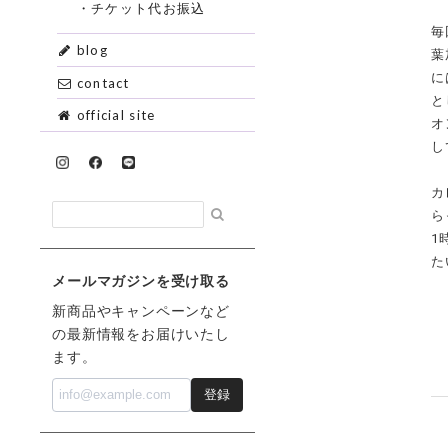
・チケット代お振込
毎
blog
葉
に
contact
と
official site
オ
し
カ
ら
1
た
メールマガジンを受け取る
新商品やキャンペーンなど
の最新情報をお届けいたし
ます。
登録