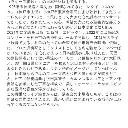
（ラシーヌ讃歌）」の日本語訳版を出版する。
1995年阪神淡路大震災後に開催されてきた「レクイエムの夕
べ」（神戸市主催）で神戸市混声合唱団により歌われてきたフォ
ーレのレクイエムは、市民にとって大きな心の慰めのコンサート
であったが、残された人々の心、希望の光となる聖書的な部分を
もっと身近なことばで伝わらないのかと日本語化に取り組み、
2021年に楽譜を出版（出版社：エピック）。2022年に出版記念
コンサートを神戸市の西神中央ホールで開催し、CDはそのライ
ブ録音である。谷口のたっての希望で神戸市混声合唱団に依頼し
た。プロの演奏家としてソリストとしても名を馳せるメンバーば
かりの16名が、初心にかえって日本語演奏に取り組んだ。同団
の副指揮者として歌い手達のハーモニーと個性を引き出す太田務
と、33年間専属ピアニストを務めた沢田真智子の伴奏という贅
沢な組み合わせである。ラテン語のイメージだけにひっぱられ
ず、日本語ならではのフレーズ感と和声の響かせ方が聞きどこ
ろ。ピアノ伴奏編曲は沢田真智子、カルマス版スコアとピアノ伴
奏譜を参考にした丁寧な構成で、美しくオーケストラやオルガン
的な豊潤な音色が浮かびあがってくる。
この貴重なライブ録音からは、演奏会の来場者たちが、ことばの
新鮮な世界にひき込まれ、温かい思いに包まれている様子が伝わ
ってくるのではないだろうか。