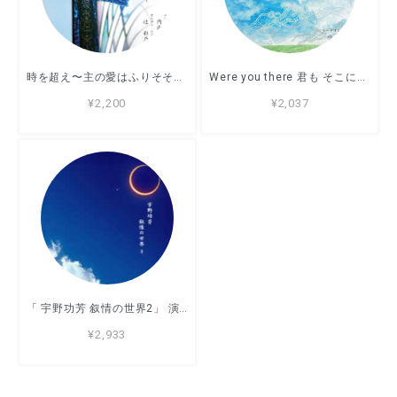
時を超え〜主の愛はふりそそぐ〜 日本聖公会聖歌集vol2 内海由美子、辻彩乃
Were you there 君も そこにいたのか リードオルガン：中村証二
¥2,200
¥2,037
「 宇野功芳 叙情の世界2」 演奏：宇野功芳指揮 神戸市混声合唱団
¥2,933