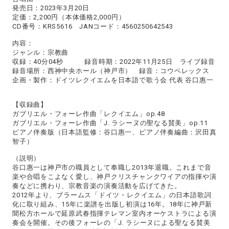
発売日：2023年3月20日
定価：2,200円（本体価格2,000円）
CD番号：KRS5616 JANコード：4560250642543
内容：
ジャンル：宗教曲
収録：40分04秒 録音時期：2022年11月25日 ライブ録音
録音場所：西神中央ホール（神戸市） 録音：コウベレックス
企画・製作：ドイツレクイエムを日本語で歌う会 代表 谷口惠一
【収録曲】
ガブリエル・フォーレ作曲「レクイエム」op.48
ガブリエル・フォーレ作曲「J. ラシーヌの聖なる賛美」op.11
ピアノ伴奏版（日本語監修：谷口惠一、ピアノ伴奏編曲：沢田真
智子）
（説明）
谷口惠一は神戸市の職員として奉職し2013年退職。これまで音
楽や合唱をこよなく愛し、神戸クリスチャンクワイアの指揮や演
奏などに携わり、宗教音楽の演奏活動を広げてきた。
2012年より、ブラームス「ドイツ・レクイエム」の日本語歌詞
化に取り組み、15年に楽譜を出版し初演は16年。18年に神戸新
聞松方ホールで延原武春指揮テレマン室内オーケストラによる演
奏会を開催。その後フォーレの「J. ラシーヌによる聖なる賛美