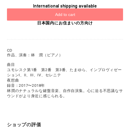
International shipping available
Add to cart
日本国内にお住まいの方向け
CD
作品、演奏：林 潤（ピアノ）
曲目
ユモレスク第1番 第2番 第3番、たまゆら、インプロヴィゼー
ションI、II、III、IV、セレニテ
夜想曲
録音：2017〜2018年
林潤のナチュラルな鍵盤音楽、自作自演集。心に迫る不思議なサ
ウンドがより身近に感じられる。
ショップの評価